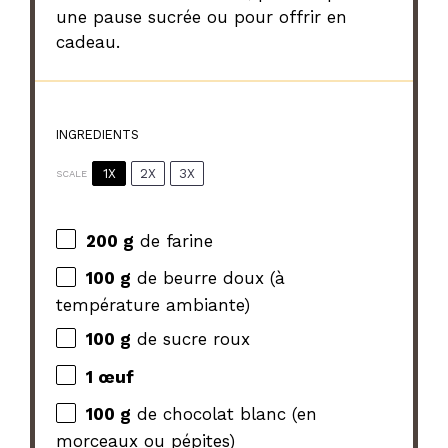
une pause sucrée ou pour offrir en
cadeau.
INGREDIENTS
1X
2X
3X
SCALE
200 g
de farine
100 g
de beurre doux (à
température ambiante)
100 g
de sucre roux
1
œuf
100 g
de chocolat blanc (en
morceaux ou pépites)