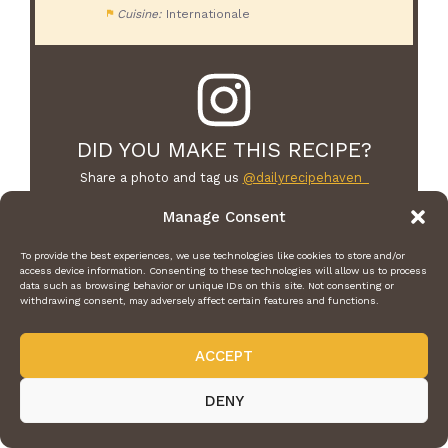
Cuisine:
Internationale
DID YOU MAKE THIS RECIPE?
Share a photo and tag us
@dailyrecipehaven_
we can't wait to see what you've made!
Manage Consent
To provide the best experiences, we use technologies like cookies to store and/or
access device information. Consenting to these technologies will allow us to process
data such as browsing behavior or unique IDs on this site. Not consenting or
withdrawing consent, may adversely affect certain features and functions.
ACCEPT
Leave a Comment
DENY
Recipe rating